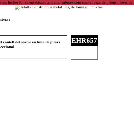
mixtos
EHR657
cantell del sostre en línia de pilars.
eccional.