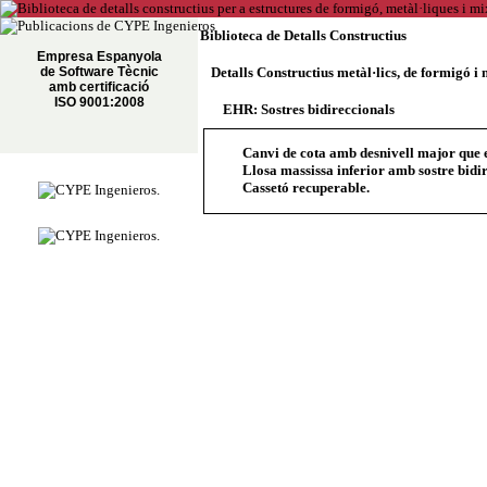
Biblioteca de Detalls Constructius
Empresa Espanyola
de Software Tècnic
Detalls Constructius metàl·lics, de formigó i 
amb certificació
ISO 9001:2008
EHR: Sostres bidireccionals
Canvi de cota amb desnivell major que el 
Llosa massissa inferior amb sostre bidir
Cassetó recuperable.