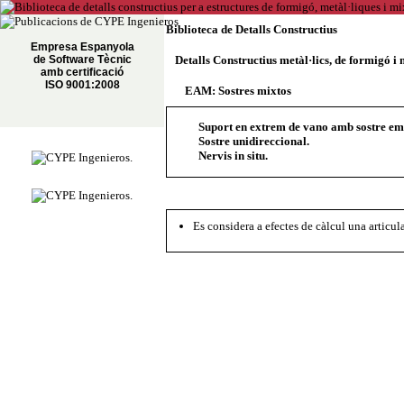
Biblioteca de Detalls Constructius
Empresa Espanyola
de Software Tècnic
Detalls Constructius metàl·lics, de formigó i 
amb certificació
ISO 9001:2008
EAM: Sostres mixtos
Suport en extrem de vano amb sostre emb
Sostre unidireccional.
Nervis in situ.
Es considera a efectes de càlcul una articula