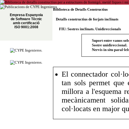
Biblioteca de Detalls Constructius
Empresa Espanyola
de Software Tècnic
Detalls constructius de forjats inclinats
amb certificació
ISO 9001:2008
FIU: Sostres inclinats. Unidireccionals
Suport entre vanos sobr
Sostre unidireccional.
Nervis in situ paral·lels
El connectador col·l
tan sols permet que e
millora a l'esquema r
mecànicament solida
col·locats en major qu