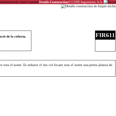
Detalls Constructius
© CYPE Ingenieros, S.A.
FIR611
ació de la coberta.
r sota el sostre. Es redueix el risc col·locant sota el sostre una petita planxa de